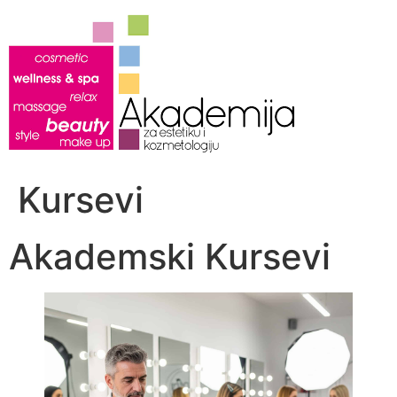
Скочите
на
садржај
Kursevi
Akademski Kursevi