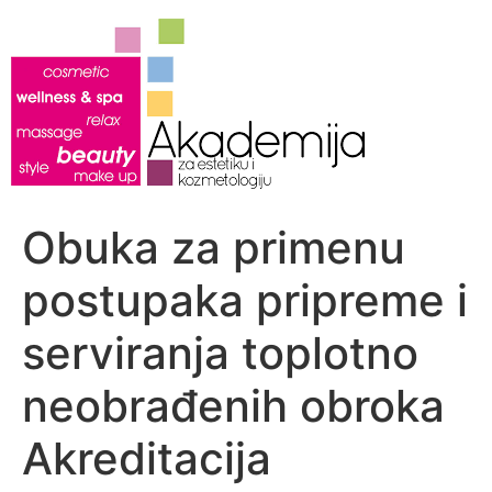
Скочите
на
садржај
Obuka za primenu
postupaka pripreme i
serviranja toplotno
neobrađenih obroka
Akreditacija