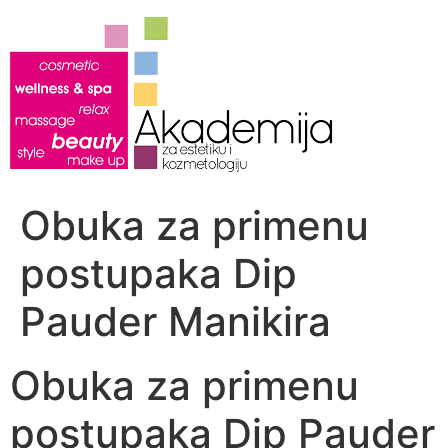
Скочите
на
садржај
Obuka za primenu
postupaka Dip
Pauder Manikira
Obuka za primenu
postupaka Dip Pauder