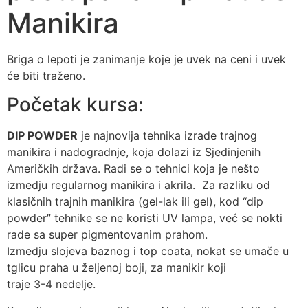
Manikira
Briga o lepoti je zanimanje koje je uvek na ceni i uvek
će biti traženo.
Početak kursa:
DIP POWDER
je najnovija tehnika izrade trajnog
manikira i nadogradnje, koja dolazi iz Sjedinjenih
Američkih država. Radi se o tehnici koja je nešto
izmedju regularnog manikira i akrila. Za razliku od
klasičnih trajnih manikira (gel-lak ili gel), kod “dip
powder” tehnike se ne koristi UV lampa, već se nokti
rade sa super pigmentovanim prahom.
Izmedju slojeva baznog i top coata, nokat se umače u
tglicu praha u željenoj boji, za manikir koji
traje 3-4 nedelje.