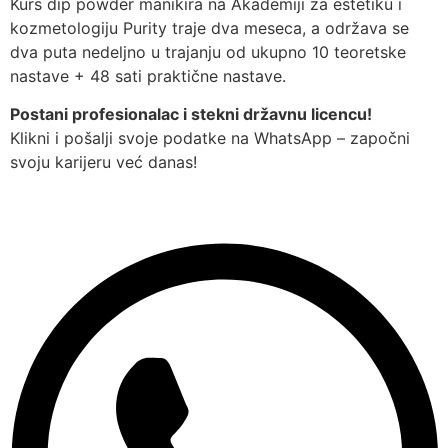
Kurs dip powder manikira na Akademiji za estetiku i
kozmetologiju Purity traje dva meseca, a održava se
dva puta nedeljno u trajanju od ukupno 10 teoretske
nastave + 48 sati praktične nastave.
Postani profesionalac i stekni državnu licencu!
Klikni i pošalji svoje podatke na WhatsApp – započni
svoju karijeru već danas!