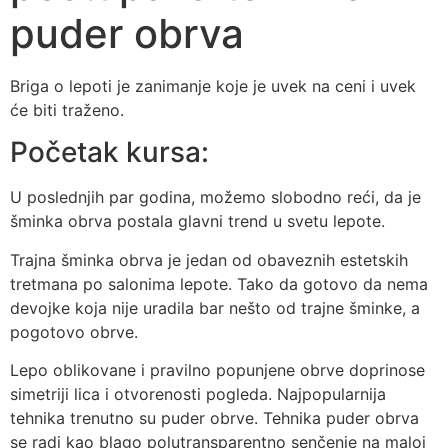
puder obrva
Briga o lepoti je zanimanje koje je uvek na ceni i uvek
će biti traženo.
Početak kursa:
U poslednjih par godina, možemo slobodno reći, da je
šminka obrva postala glavni trend u svetu lepote.
Trajna šminka obrva je jedan od obaveznih estetskih
tretmana po salonima lepote. Tako da gotovo da nema
devojke koja nije uradila bar nešto od trajne šminke, a
pogotovo obrve.
Lepo oblikovane i pravilno popunjene obrve doprinose
simetriji lica i otvorenosti pogleda. Najpopularnija
tehnika trenutno su puder obrve. Tehnika puder obrva
se radi kao blago polutransparentno senčenje na maloj