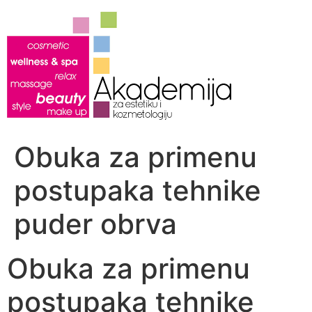
Скочите
на
садржај
Obuka za primenu
postupaka tehnike
puder obrva
Obuka za primenu
postupaka tehnike