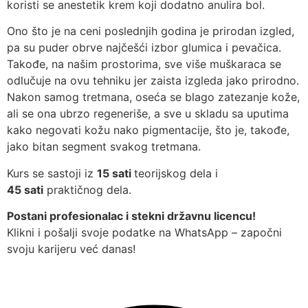
koristi se anestetik krem koji dodatno anulira bol.
Ono što je na ceni poslednjih godina je prirodan izgled,
pa su puder obrve najčešći izbor glumica i pevačica.
Takođe, na našim prostorima, sve više muškaraca se
odlučuje na ovu tehniku jer zaista izgleda jako prirodno.
Nakon samog tretmana, oseća se blago zatezanje kože,
ali se ona ubrzo regeneriše, a sve u skladu sa uputima
kako negovati kožu nako pigmentacije, što je, takođe,
jako bitan segment svakog tretmana.
Kurs se sastoji iz
15 sati
teorijskog dela i
45 sati
praktičnog dela.
Postani profesionalac i stekni državnu licencu!
Klikni i pošalji svoje podatke na WhatsApp – započni
svoju karijeru već danas!