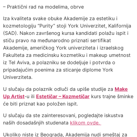
– Praktični rad na modelima, obrve
Iza kvaliteta svake obuke Akademije za estetiku i
kozmetologiju “Purity” stoji York Univerzitet, Kalifornija
(SAD). Nakon završenog kursa kandidati polažu ispit i
stiču pravo na međunarodno priznati sertifikat
Akademije, američkog York univerziteta i izraelskog
Fakulteta za medicinsku kozmetiku i makeup umetnost
iz Tel Aviva, a polazniku se dodeljuje i potvrda o
pripadajućim poenima za sticanje diplome York
Univerziteta.
U slučaju da polaznik odluči da upiše studije za
Make
Up Artist
-u ili
Esteti
č
ar – Kozmeti
č
ar
kurs trajne šminke
će biti priznat kao položen ispit.
U slučaju da ste zainteresovani, pogledajte iskustva
naših dosadašnjih studenata
klikom ovde.
Ukoliko niste iz Beograda, Akademija nudi smeštaj za