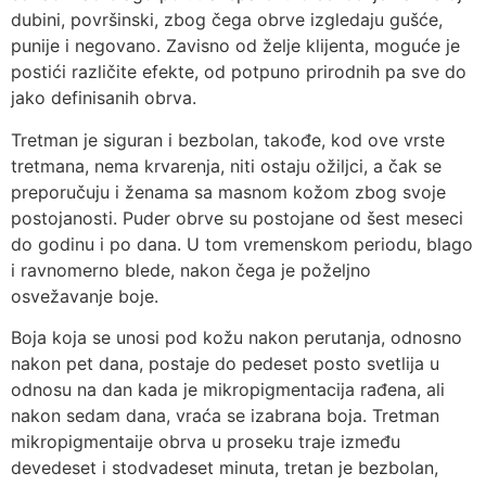
dubini, površinski, zbog čega obrve izgledaju gušće,
punije i negovano. Zavisno od želje klijenta, moguće je
postići različite efekte, od potpuno prirodnih pa sve do
jako definisanih obrva.
Tretman je siguran i bezbolan, takođe, kod ove vrste
tretmana, nema krvarenja, niti ostaju ožiljci, a čak se
preporučuju i ženama sa masnom kožom zbog svoje
postojanosti. Puder obrve su postojane od šest meseci
do godinu i po dana. U tom vremenskom periodu, blago
i ravnomerno blede, nakon čega je poželjno
osvežavanje boje.
Boja koja se unosi pod kožu nakon perutanja, odnosno
nakon pet dana, postaje do pedeset posto svetlija u
odnosu na dan kada je mikropigmentacija rađena, ali
nakon sedam dana, vraća se izabrana boja. Tretman
mikropigmentaije obrva u proseku traje između
devedeset i stodvadeset minuta, tretan je bezbolan,