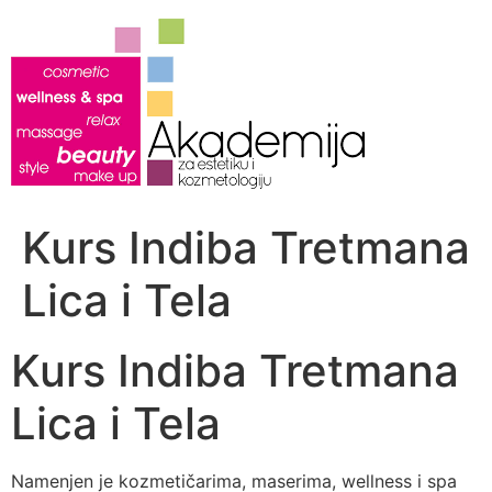
Скочите
на
садржај
Kurs Indiba Tretmana
Lica i Tela
Kurs Indiba Tretmana
Lica i Tela
Namenjen je kozmetičarima, maserima, wellness i spa