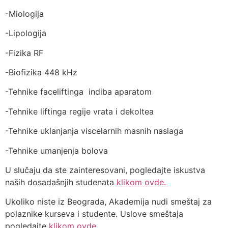
-Miologija
-Lipologija
-Fizika RF
-Biofizika 448 kHz
-Tehnike faceliftinga indiba aparatom
-Tehnike liftinga regije vrata i dekoltea
-Tehnike uklanjanja viscelarnih masnih naslaga
-Tehnike umanjenja bolova
U slučaju da ste zainteresovani, pogledajte iskustva
naših dosadašnjih studenata
klikom ovde.
Ukoliko niste iz Beograda, Akademija nudi smeštaj za
polaznike kurseva i studente. Uslove smeštaja
pogledajte
klikom ovde.